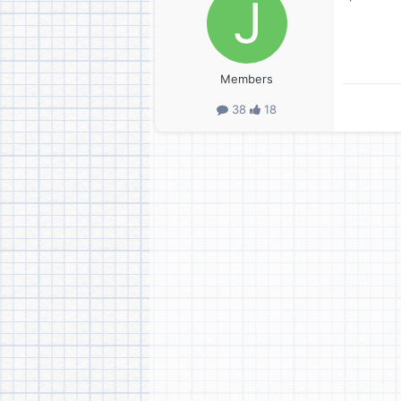
Members
38
18