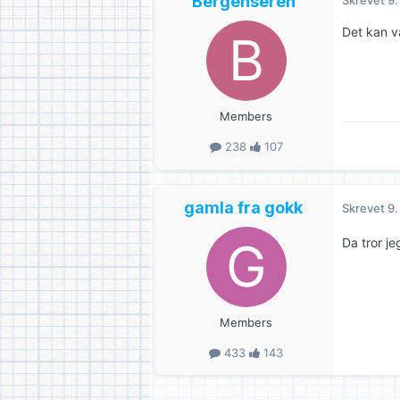
Bergenseren
Skrevet
9.
Det kan v
Members
238
107
gamla fra gokk
Skrevet
9.
Da tror je
Members
433
143