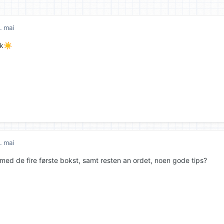
. mai
k
☀️
. mai
 med de fire første bokst, samt resten an ordet, noen gode tips?