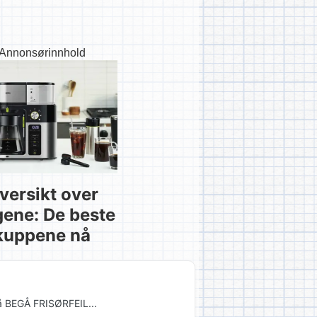
Annonsørinnhold
versikt over
gene: De beste
kuppene nå
 å BEGÅ FRISØRFEIL...