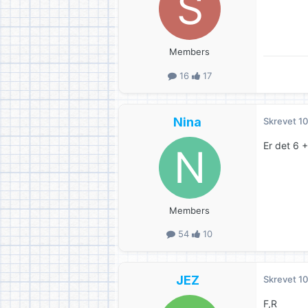
Members
16
17
Nina
Skrevet
10
Er det 6 
Members
54
10
JEZ
Skrevet
10
F,R