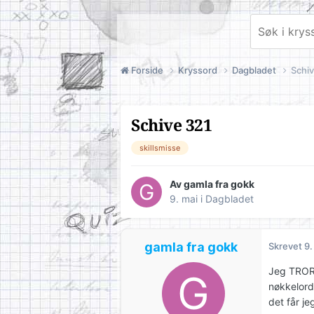
Forside
Kryssord
Dagbladet
Schiv
Schive 321
skillsmisse
Av
gamla fra gokk
9. mai
i
Dagbladet
gamla fra gokk
Skrevet
9.
Jeg TROR 
nøkkelorde
det får j