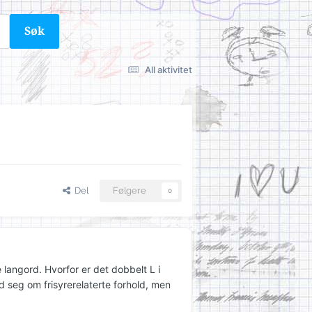
Søk
All aktivitet
Del
Følgere
0
langord. Hvorfor er det dobbelt L i
d seg om frisyrerelaterte forhold, men