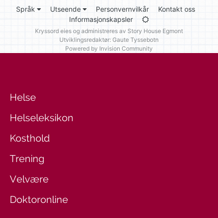
Språk
Utseende
Personvernvilkår
Kontakt oss
Informasjonskapsler
Kryssord eies og administreres av
Story House Egmont
Utviklingsredaktør: Gaute Tyssebotn
Powered by Invision Community
Helse
Helseleksikon
Kosthold
Trening
Velvære
Doktoronline