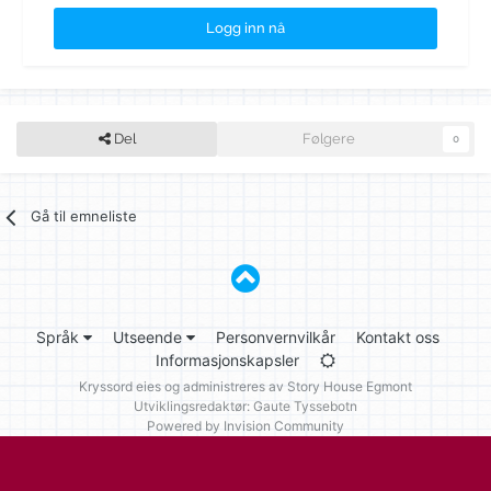
Logg inn nå
Del
Følgere
0
Gå til emneliste
Språk
Utseende
Personvernvilkår
Kontakt oss
Informasjonskapsler
Kryssord eies og administreres av
Story House Egmont
Utviklingsredaktør: Gaute Tyssebotn
Powered by Invision Community