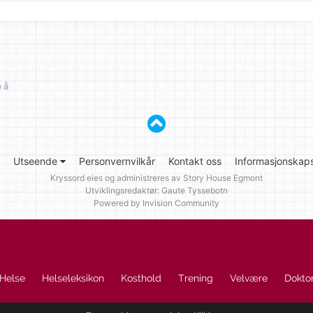
 å
Utseende
Personvernvilkår
Kontakt oss
Informasjonskaps
Kryssord eies og administreres av
Story House Egmont
Utviklingsredaktør: Gaute Tyssebotn
Powered by Invision Community
Helse
Helseleksikon
Kosthold
Trening
Velvære
Doktor