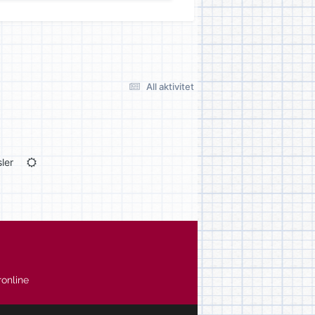
All aktivitet
ler
online