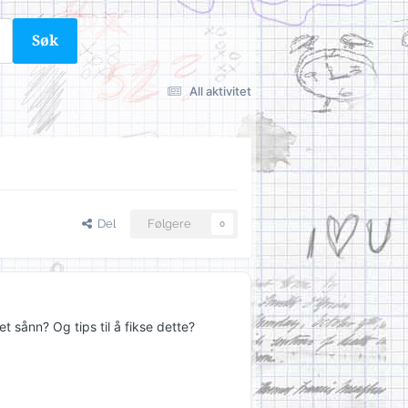
Søk
All aktivitet
Del
Følgere
0
t sånn? Og tips til å fikse dette?