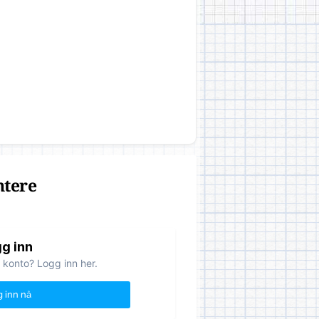
ntere
g inn
 konto? Logg inn her.
 inn nå