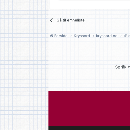
Gå til emneliste
Forside
Kryssord
kryssord.no
Æ ø
Språk