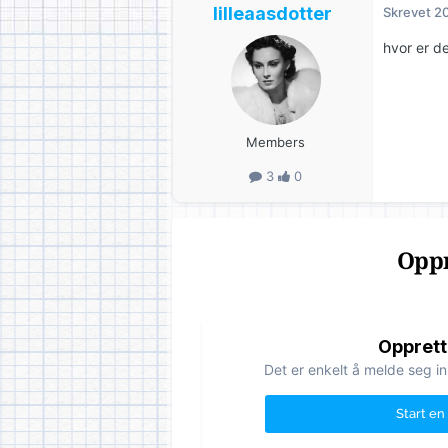
lilleaasdotter
Skrevet
20
hvor er d
Members
3
0
Oppr
Opprett
Det er enkelt å melde seg in
Start en