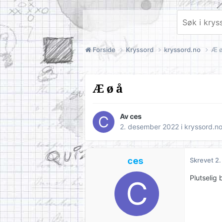
Forside
Kryssord
kryssord.no
Æ ø
Æ ø å
Av
ces
2. desember 2022
i
kryssord.n
ces
Skrevet
2
Plutselig 