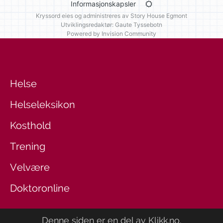
Informasjonskapsler
Kryssord eies og administreres av
Story House Egmont
Utviklingsredaktør: Gaute Tyssebotn
Powered by Invision Community
Helse
Helseleksikon
Kosthold
Trening
Velvære
Doktoronline
Denne siden er en del av
Klikk.no
.