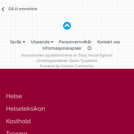
Gå til emneliste
Språk
Utseende
Personvernvilkår
Kontakt oss
Informasjonskapsler
Kryssord eies og administreres av
Story House Egmont
Utviklingsredaktør: Gaute Tyssebotn
Powered by Invision Community
Helse
Helseleksikon
Kosthold
Trening