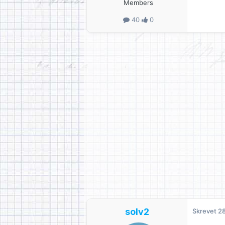
Members
40
0
solv2
Skrevet
28