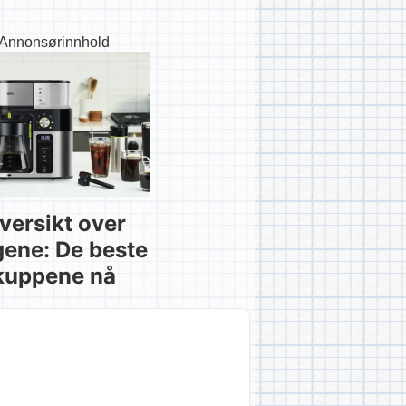
Annonsørinnhold
versikt over
gene: De beste
kuppene nå