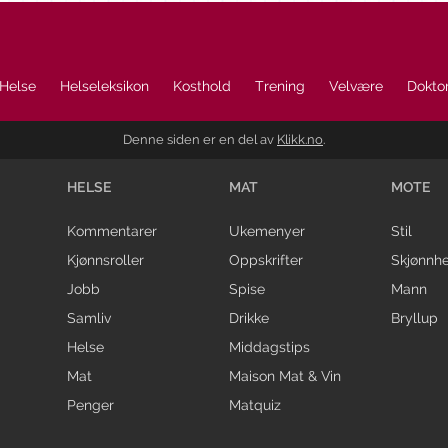
Helse
Helseleksikon
Kosthold
Trening
Velvære
Doktor
Denne siden er en del av
Klikk.no
.
HELSE
MAT
MOTE
Kommentarer
Ukemenyer
Stil
Kjønnsroller
Oppskrifter
Skjønnhe
Jobb
Spise
Mann
Samliv
Drikke
Bryllup
Helse
Middagstips
Mat
Maison Mat & Vin
Penger
Matquiz