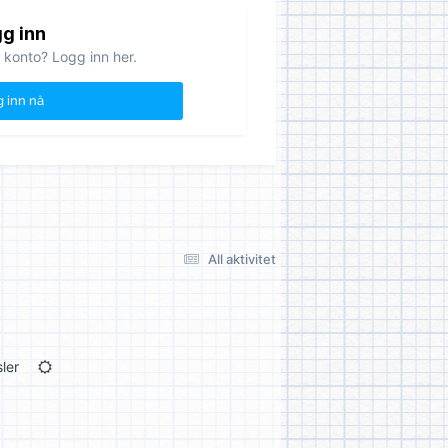
g inn
 konto? Logg inn her.
 inn nå
All aktivitet
ler