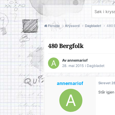
Forside
Kryssord
Dagbladet
480 
480 Bergfolk
Av
annemariof
28. mai 2015
i
Dagbladet
annemariof
Skrevet
28
Står igje