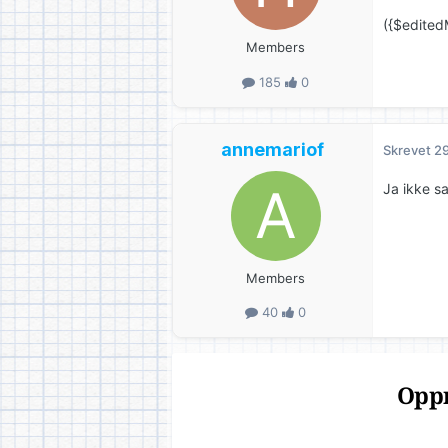
({$edited
Members
185
0
annemariof
Skrevet
29
Ja ikke s
Members
40
0
Oppr