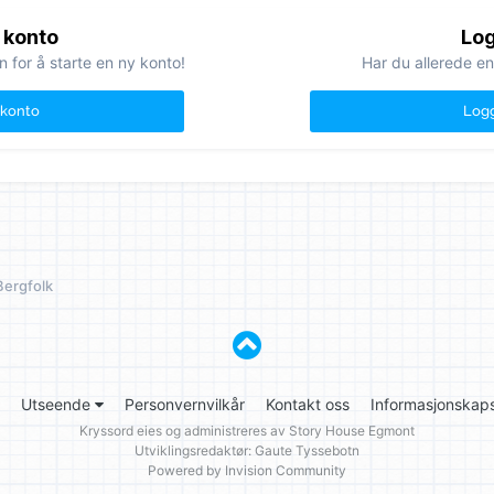
 konto
Log
n for å starte en ny konto!
Har du allerede en
 konto
Logg
Bergfolk
Utseende
Personvernvilkår
Kontakt oss
Informasjonskaps
Kryssord eies og administreres av
Story House Egmont
Utviklingsredaktør: Gaute Tyssebotn
Powered by Invision Community