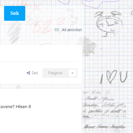
Søk
All aktivitet
Del
Følgere
0
tavene? Hilsen 6