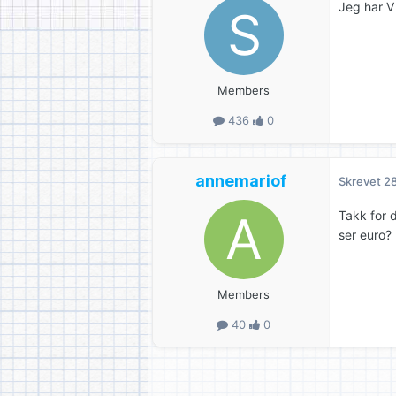
Jeg har V
Members
436
0
annemariof
Skrevet
28
Takk for 
ser euro?
Members
40
0