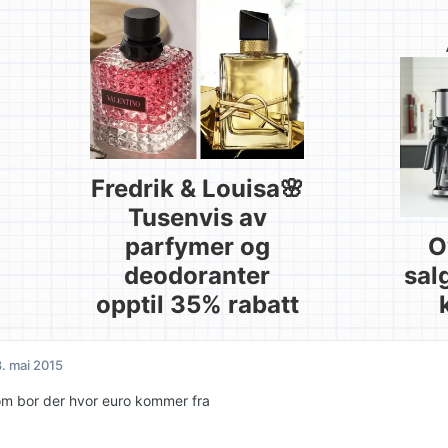
Fredrik & Louisa🌸
Tusenvis av
parfymer og
O
deodoranter
sal
opptil 35% rabatt
. mai 2015
som bor der hvor euro kommer fra