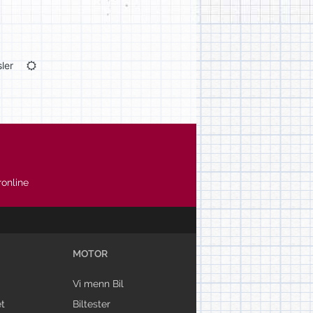
ler
online
MOTOR
Vi menn Bil
t
Biltester