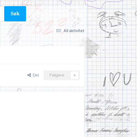
Søk
All aktivitet
Del
Følgere
0