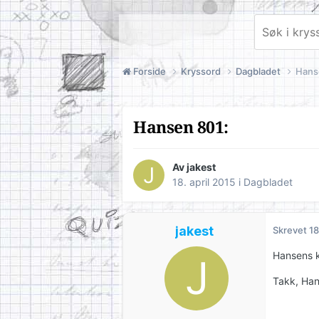
Forside
Kryssord
Dagbladet
Hans
Hansen 801:
Av
jakest
18. april 2015
i
Dagbladet
jakest
Skrevet
18
Hansens k
Takk, Han