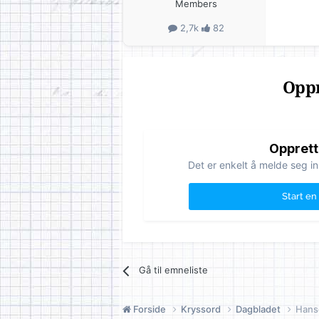
Members
2,7k
82
Oppr
Opprett
Det er enkelt å melde seg in
Start en
Gå til emneliste
Forside
Kryssord
Dagbladet
Hans