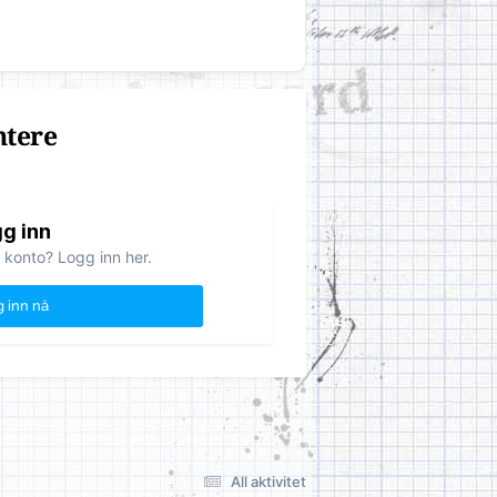
ntere
g inn
 konto? Logg inn her.
 inn nå
All aktivitet