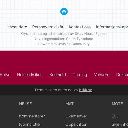
Utseende
Personvernvilkår
Kontakt oss
Informasjonskaps
Kryssord eies og administreres av
Story House Egmont
Utviklingsredaktør: Gaute Tyssebotn
Powered by Invision Community
Helse
Helseleksikon
Kosthold
Trening
Velvære
Doktor
Denne siden er en del av
Klikk.no
.
HELSE
MAT
MOTE
Kommentarer
Ukemenyer
Stil
Kjønnsroller
Oppskrifter
Skjønnhe