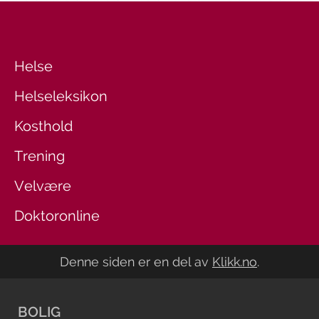
Helse
Helseleksikon
Kosthold
Trening
Velvære
Doktoronline
Denne siden er en del av
Klikk.no
.
BOLIG