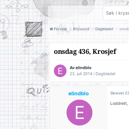
Forside
Kryssord
Dagbladet
onsd
onsdag 436, Krosjef
Av
elindblo
23. juli 2014
i
Dagbladet
elindblo
Skrevet
23
Loddrett,