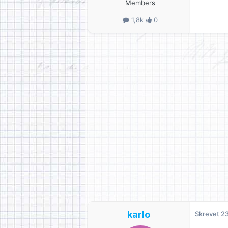
Members
1,8k
0
karlo
Skrevet
23