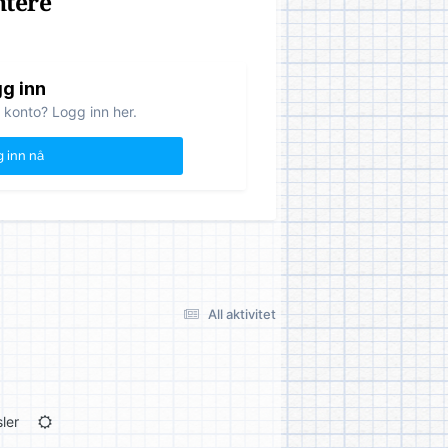
ntere
g inn
 konto? Logg inn her.
 inn nå
All aktivitet
ler