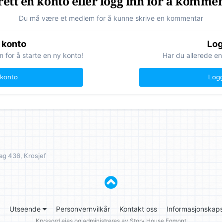
ett en konto eller logg inn for å komme
Du må være et medlem for å kunne skrive en kommentar
 konto
Log
n for å starte en ny konto!
Har du allerede en
 konto
Logg
ag 436, Krosjef
Utseende
Personvernvilkår
Kontakt oss
Informasjonskaps
Kryssord eies og administreres av
Story House Egmont