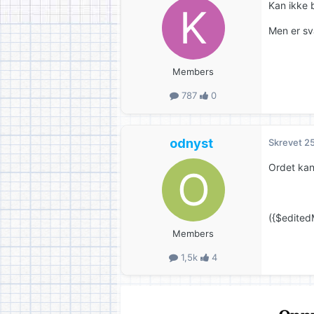
Kan ikke b
Men er sva
Members
787
0
odnyst
Skrevet
25
Ordet kan 
({$edited
Members
1,5k
4