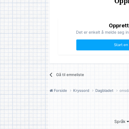
Oppr
Opprett
Det er enkelt å melde seg in
Start en
Gå til emneliste
Forside
Kryssord
Dagbladet
onsd
Språk