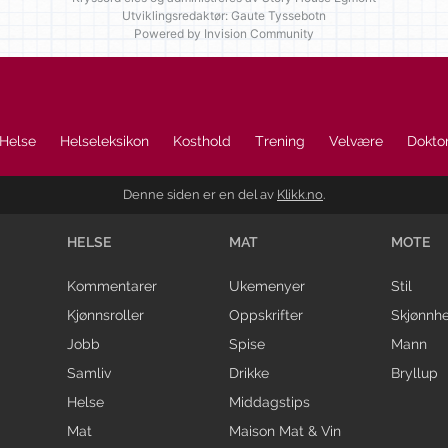
Utviklingsredaktør: Gaute Tyssebotn
Powered by Invision Community
Helse
Helseleksikon
Kosthold
Trening
Velvære
Doktor
Denne siden er en del av
Klikk.no
.
HELSE
MAT
MOTE
Kommentarer
Ukemenyer
Stil
Kjønnsroller
Oppskrifter
Skjønnhe
Jobb
Spise
Mann
Samliv
Drikke
Bryllup
Helse
Middagstips
Mat
Maison Mat & Vin