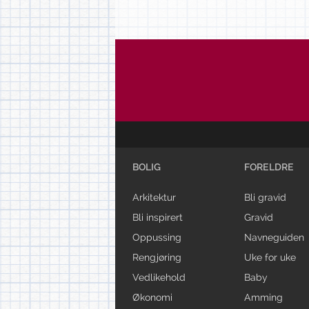
BOLIG
FORELDRE
Arkitektur
Bli gravid
Bli inspirert
Gravid
Oppussing
Navneguiden
Rengjøring
Uke for uke
Vedlikehold
Baby
Økonomi
Amming