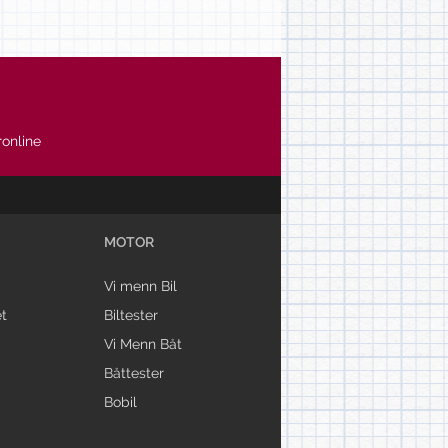
online
MOTOR
Vi menn Bil
t
Biltester
Vi Menn Båt
Båttester
Bobil