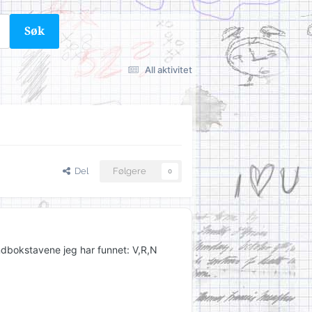
Søk
All aktivitet
Del
Følgere
0
indbokstavene jeg har funnet: V,R,N