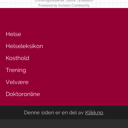
Utviklingsredaktør: Gaute Tyssebotn
Powered by Invision Community
Helse
Helseleksikon
Kosthold
Trening
Velvære
Doktoronline
Denne siden er en del av
Klikk.no
.