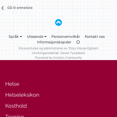
Gå til emneliste
Språk
Utseende
Personvernvilkår
Kontakt oss
Informasjonskapsler
Kryssord eies og administreres av
Story House Egmont
Utviklingsredaktør: Gaute Tyssebotn
Powered by Invision Community
Helse
Helseleksikon
Kosthold
Trening