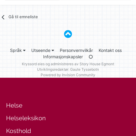
Gå til emneliste
Språk
Utseende
Personvernvilkår
Kontakt oss
Informasjonskapsler
Kryssord eies og administreres av
Story House Egmont
Utviklingsredaktør: Gaute Tyssebotn
Powered by Invision Community
Helse
Helseleksikon
Kosthold