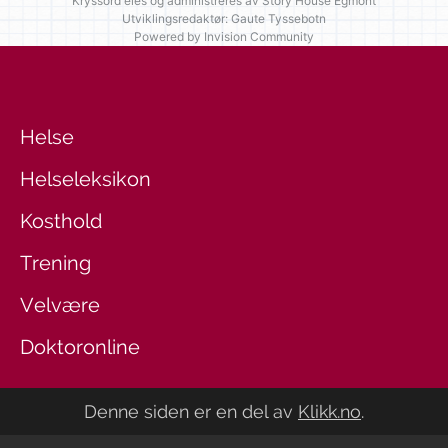
Kryssord eies og administreres av
Story House Egmont
Utviklingsredaktør: Gaute Tyssebotn
Powered by Invision Community
Helse
Helseleksikon
Kosthold
Trening
Velvære
Doktoronline
Denne siden er en del av
Klikk.no
.