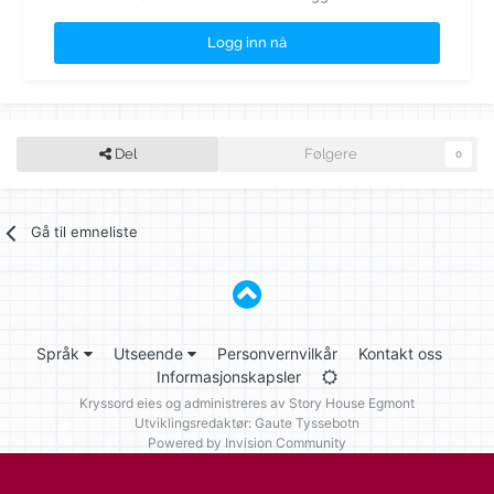
Logg inn nå
Del
Følgere
0
Gå til emneliste
Språk
Utseende
Personvernvilkår
Kontakt oss
Informasjonskapsler
Kryssord eies og administreres av
Story House Egmont
Utviklingsredaktør: Gaute Tyssebotn
Powered by Invision Community