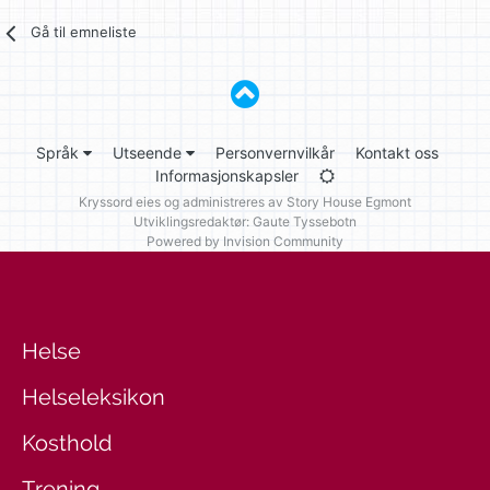
Gå til emneliste
Språk
Utseende
Personvernvilkår
Kontakt oss
Informasjonskapsler
Kryssord eies og administreres av
Story House Egmont
Utviklingsredaktør: Gaute Tyssebotn
Powered by Invision Community
Helse
Helseleksikon
Kosthold
Trening