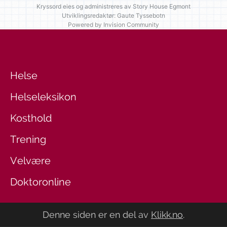
Kryssord eies og administreres av
Story House Egmont
Utviklingsredaktør: Gaute Tyssebotn
Powered by Invision Community
Helse
Helseleksikon
Kosthold
Trening
Velvære
Doktoronline
Denne siden er en del av
Klikk.no
.