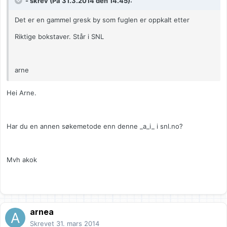
- skrev (På 31.3.2014 den 14.45):
Det er en gammel gresk by som fuglen er oppkalt etter
Riktige bokstaver. Står i SNL
arne
Hei Arne.
Har du en annen søkemetode enn denne _a_i_ i snl.no?
Mvh akok
arnea
Skrevet
31. mars 2014