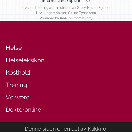
Informasjonskapsler
Kryssord eies og administreres av
Story House Egmont
Utviklingsredaktør: Gaute Tyssebotn
Powered by Invision Community
Helse
Helseleksikon
Kosthold
Trening
Velvære
Doktoronline
Denne siden er en del av
Klikk.no
.