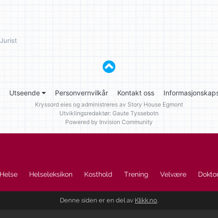
 Jurist
Utseende
Personvernvilkår
Kontakt oss
Informasjonskaps
Kryssord eies og administreres av
Story House Egmont
Utviklingsredaktør: Gaute Tyssebotn
Powered by Invision Community
Helse
Helseleksikon
Kosthold
Trening
Velvære
Doktor
Denne siden er en del av
Klikk.no
.