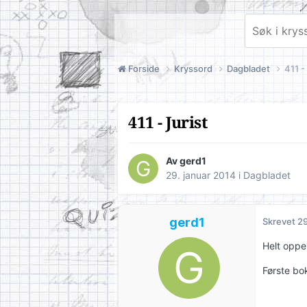
Forside
Kryssord
Dagbladet
411 -
411 - Jurist
Av
gerd1
29. januar 2014
i
Dagbladet
gerd1
Skrevet
29
Helt oppe 
Første bo