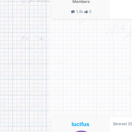
Members
1,4k
0
lucifus
Skrevet
29