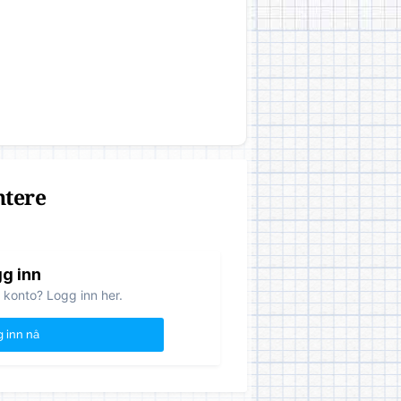
ntere
g inn
 konto? Logg inn her.
 inn nå