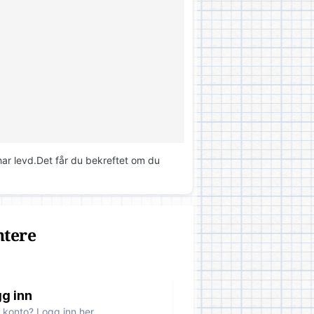
har levd.Det får du bekreftet om du
ntere
g inn
 konto? Logg inn her.