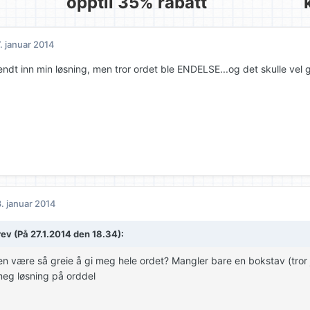
opptil 35% rabatt
. januar 2014
endt inn min løsning, men tror ordet ble ENDELSE...og det skulle vel 
. januar 2014
rev (På 27.1.2014 den 18.34):
n være så greie å gi meg hele ordet? Mangler bare en bokstav (tror 
meg løsning på orddel