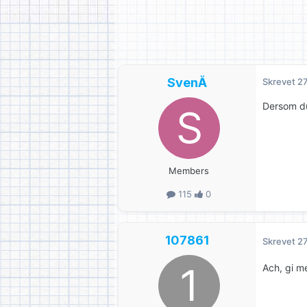
SvenÅ
Skrevet
27
Dersom du
Members
115
0
107861
Skrevet
27
Ach, gi m