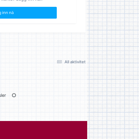
 inn nå
All aktivitet
ler