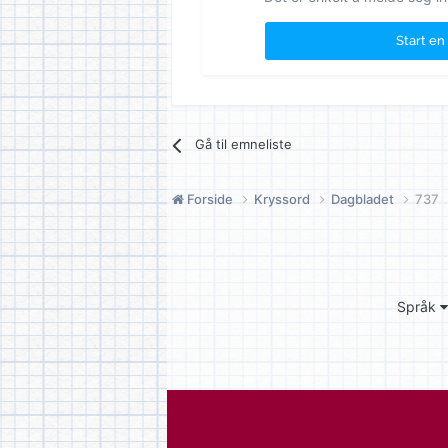
Start en
Gå til emneliste
Forside
Kryssord
Dagbladet
737
Språk