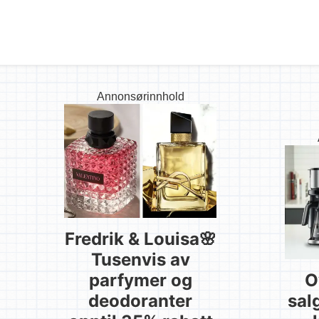
Annonsørinnhold
Fredrik & Louisa🌸
Tusenvis av
parfymer og
O
deodoranter
sal