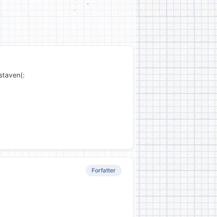
staven(:
Forfatter