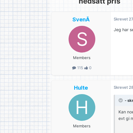
nedsatt pris
SvenÅ
Skrevet
27
Jeg har s
Members
115
0
Hulte
Skrevet
28
- sk
Kan noe
evt gi 
Members