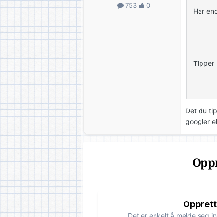
753
0
Har end
Tipper 
Det du ti
googler el
Oppr
Opprett
Det er enkelt å melde seg in