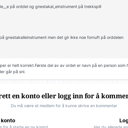
e__e på orddel og gnestakal_einstrument på trekkspill
på gnestakalleinstrument men det gir ikke noe fornuft på orddelen
pper er helt korrekt.Første del av av ordet er navn på en person som 
ler går på snl.
ett en konto eller logg inn for å komme
Du må være et medlem for å kunne skrive en kommentar
 konto
Log
n for å starte en ny konto!
Har du allerede en