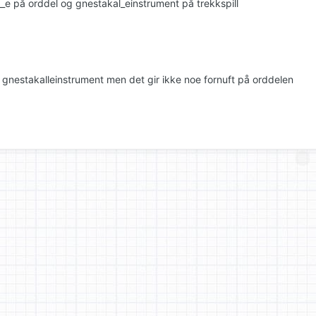
_e på orddel og gnestakal_einstrument på trekkspill
 gnestakalleinstrument men det gir ikke noe fornuft på orddelen