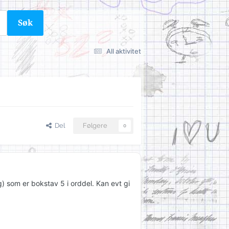
Søk
All aktivitet
Del
Følgere
0
) som er bokstav 5 i orddel. Kan evt gi