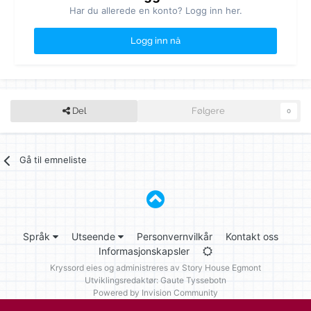
Har du allerede en konto? Logg inn her.
Logg inn nå
Del
Følgere
0
Gå til emneliste
Språk
Utseende
Personvernvilkår
Kontakt oss
Informasjonskapsler
Kryssord eies og administreres av
Story House Egmont
Utviklingsredaktør: Gaute Tyssebotn
Powered by Invision Community