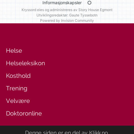
Informasjonskapsler
Kryssord eies og administreres av
Story House Egmont
Utviklingsredaktør: Gaute Tyssebotn
Powered by Invision Community
Helse
Helseleksikon
Kosthold
Trening
Velvære
Doktoronline
Denne siden er en del av
Klikk.no
.