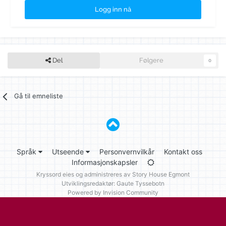
Logg inn nå
Del
Følgere
0
Gå til emneliste
Språk
Utseende
Personvernvilkår
Kontakt oss
Informasjonskapsler
Kryssord eies og administreres av
Story House Egmont
Utviklingsredaktør: Gaute Tyssebotn
Powered by Invision Community