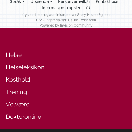
Språk
Utseende
Personvernvilkår
Kontakt oss
Informasjonskapsler
Kryssord eies og administreres av
Story House Egmont
Utviklingsredaktør: Gaute Tyssebotn
Powered by Invision Community
Helse
Helseleksikon
Kosthold
Trening
Velvære
Doktoronline