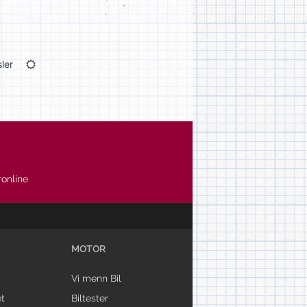
ler
online
MOTOR
Vi menn Bil
t
Biltester