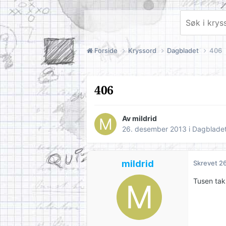
Forside
Kryssord
Dagbladet
406
406
Av
mildrid
26. desember 2013
i
Dagblade
mildrid
Skrevet
26
Tusen tak