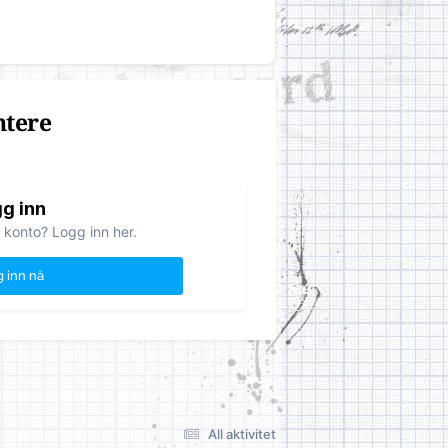
ntere
g inn
 konto? Logg inn her.
 inn nå
All aktivitet