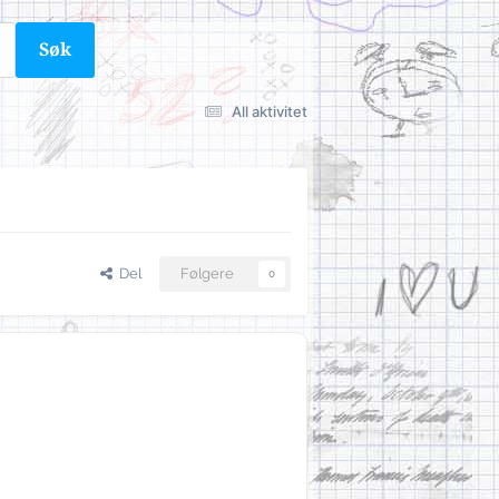
Søk
All aktivitet
Del
Følgere
0