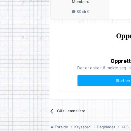
Members
80
0
Oppr
Opprett
Det er enkelt å melde seg in
Start en
Gå til emneliste
Forside
Kryssord
Dagbladet
406