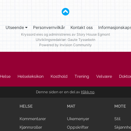
Utseende
Personvernvilkår
Kontakt oss
Informasjonskaps
Kryssord eies og administreres av
Story House Egmont
Utviklingsredaktør: Gaute Tyssebotn
Powered by Invision Community
Helse
Helseleksikon
Kosthold
Trening
Velvære
Doktor
Denne siden er en del av
Klikk.no
.
HELSE
MAT
MOTE
Kommentarer
Ukemenyer
Stil
Kjønnsroller
Oppskrifter
Skjønnhe