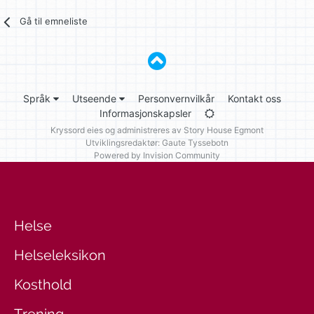
Gå til emneliste
Språk
Utseende
Personvernvilkår
Kontakt oss
Informasjonskapsler
Kryssord eies og administreres av
Story House Egmont
Utviklingsredaktør: Gaute Tyssebotn
Powered by Invision Community
Helse
Helseleksikon
Kosthold