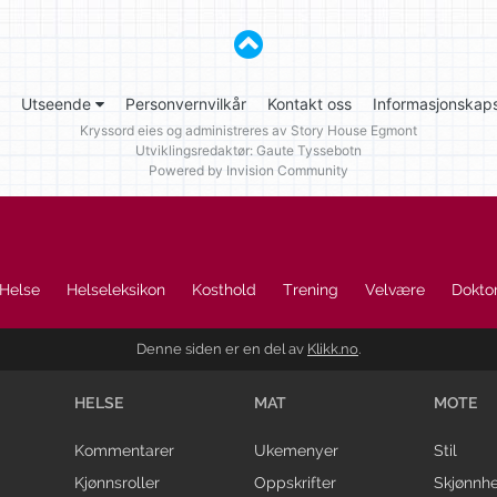
Utseende
Personvernvilkår
Kontakt oss
Informasjonskaps
Kryssord eies og administreres av
Story House Egmont
Utviklingsredaktør: Gaute Tyssebotn
Powered by Invision Community
Helse
Helseleksikon
Kosthold
Trening
Velvære
Doktor
Denne siden er en del av
Klikk.no
.
HELSE
MAT
MOTE
Kommentarer
Ukemenyer
Stil
Kjønnsroller
Oppskrifter
Skjønnhe