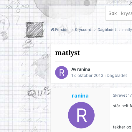
Forside
Kryssord
Dagbladet
matly
matlyst
Av
ranina
17. oktober 2013
i
Dagbladet
ranina
Skrevet
17
står helt 
takker og 