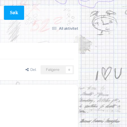
Søk
All aktivitet
Del
Følgere
0