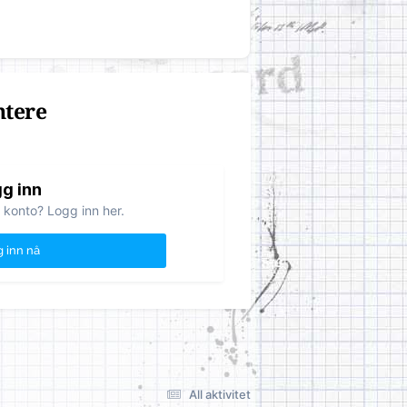
ntere
g inn
 konto? Logg inn her.
 inn nå
All aktivitet