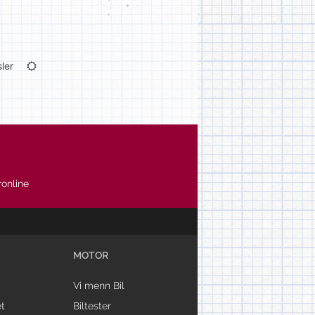
ler
online
MOTOR
Vi menn Bil
t
Biltester