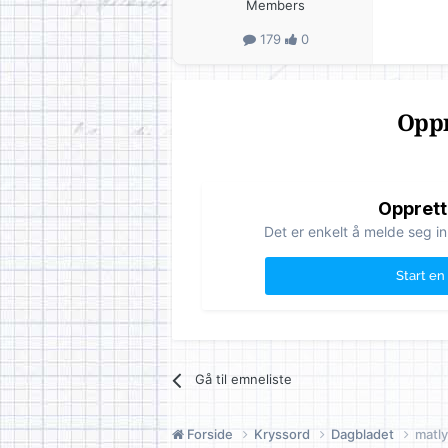
Members
179
0
Oppr
Opprett
Det er enkelt å melde seg in
Start en
Gå til emneliste
Forside
Kryssord
Dagbladet
matly