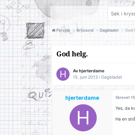
Forside
Kryssord
Dagbladet
God 
God helg.
Av
hjerterdame
15. juni 2013
i
Dagbladet
hjerterdame
Skrevet
15
Yes, da k
Ha en str