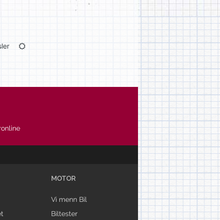
ler
online
MOTOR
Vi menn Bil
t
Biltester