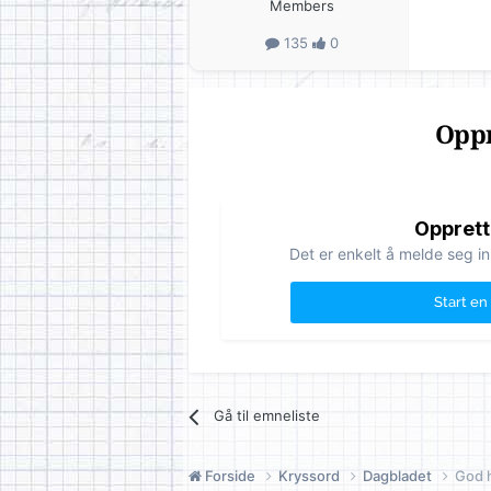
Members
135
0
Oppr
Opprett
Det er enkelt å melde seg in
Start en
Gå til emneliste
Forside
Kryssord
Dagbladet
God 