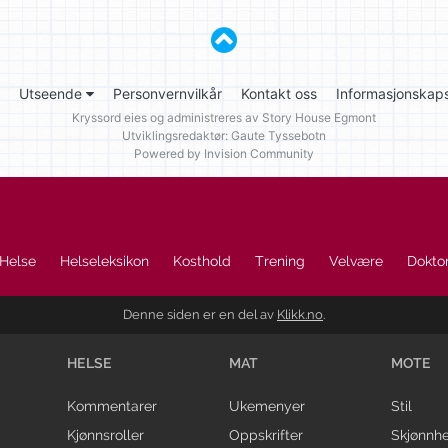
Utseende
Personvernvilkår
Kontakt oss
Informasjonskaps
Kryssord eies og administreres av
Story House Egmont
Utviklingsredaktør: Gaute Tyssebotn
Powered by Invision Community
Helse
Helseleksikon
Kosthold
Trening
Velvære
Doktor
Denne siden er en del av
Klikk.no
.
HELSE
MAT
MOTE
Kommentarer
Ukemenyer
Stil
Kjønnsroller
Oppskrifter
Skjønnhe