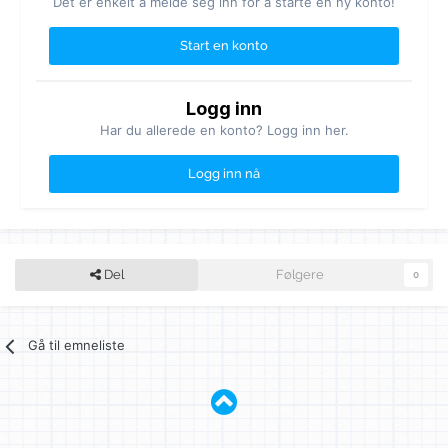
Det er enkelt å melde seg inn for å starte en ny konto!
Start en konto
Logg inn
Har du allerede en konto? Logg inn her.
Logg inn nå
Del
Følgere
0
Gå til emneliste