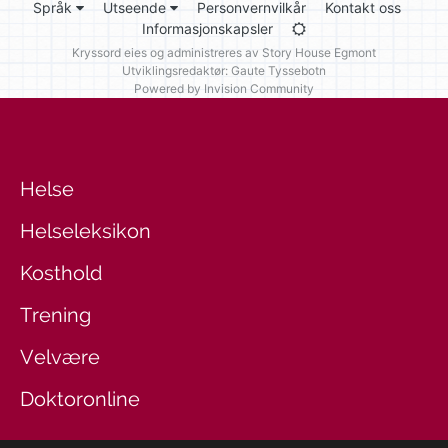
Språk
Utseende
Personvernvilkår
Kontakt oss
Informasjonskapsler
Kryssord eies og administreres av
Story House Egmont
Utviklingsredaktør: Gaute Tyssebotn
Powered by Invision Community
Helse
Helseleksikon
Kosthold
Trening
Velvære
Doktoronline