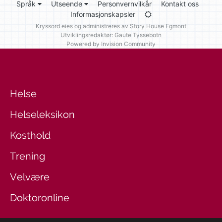
Språk
Utseende
Personvernvilkår
Kontakt oss
Informasjonskapsler
Kryssord eies og administreres av
Story House Egmont
Utviklingsredaktør: Gaute Tyssebotn
Powered by Invision Community
Helse
Helseleksikon
Kosthold
Trening
Velvære
Doktoronline