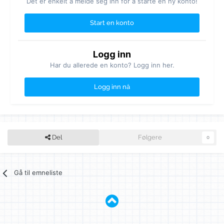
Det er enkelt å melde seg inn for å starte en ny konto!
Start en konto
Logg inn
Har du allerede en konto? Logg inn her.
Logg inn nå
Del
Følgere
0
Gå til emneliste