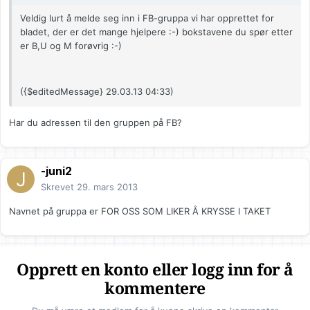
Veldig lurt å melde seg inn i FB-gruppa vi har opprettet for
bladet, der er det mange hjelpere :-) bokstavene du spør etter
er B,U og M forøvrig :-)
({$editedMessage} 29.03.13 04:33)
Har du adressen til den gruppen på FB?
-juni2
Skrevet
29. mars 2013
Navnet på gruppa er FOR OSS SOM LIKER Å KRYSSE I TAKET
Opprett en konto eller logg inn for å
kommentere