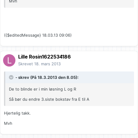
Mvh
({$editedMessage} 18.03.13 09:06)
Lille Rosin1622534186
Skrevet
18. mars 2013
- skrev (På 18.3.2013 den 8.05):
De to blinde er i min løsning L og R
Så bør du endre 3.siste bokstav fra E til A
Hjertelig takk.
Mvh