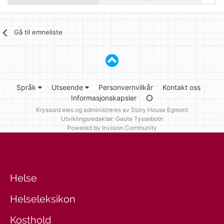
Gå til emneliste
Språk
Utseende
Personvernvilkår
Kontakt oss
Informasjonskapsler
Kryssord eies og administreres av
Story House Egmont
Utviklingsredaktør: Gaute Tyssebotn
Powered by Invision Community
Helse
Helseleksikon
Kosthold