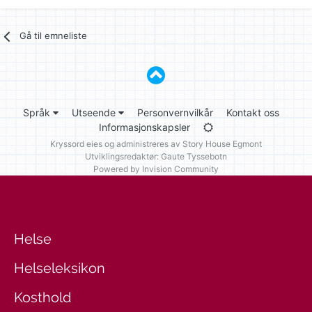
Gå til emneliste
Språk
Utseende
Personvernvilkår
Kontakt oss
Informasjonskapsler
Kryssord eies og administreres av
Story House Egmont
Utviklingsredaktør: Gaute Tyssebotn
Powered by Invision Community
Helse
Helseleksikon
Kosthold