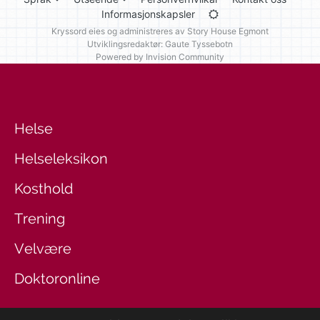
Informasjonskapsler
Kryssord eies og administreres av
Story House Egmont
Utviklingsredaktør: Gaute Tyssebotn
Powered by Invision Community
Helse
Helseleksikon
Kosthold
Trening
Velvære
Doktoronline