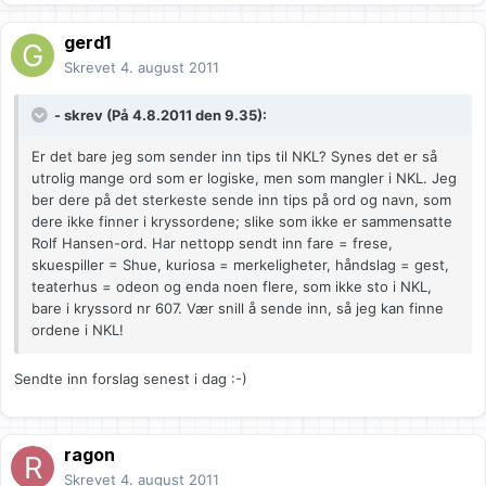
gerd1
Skrevet
4. august 2011
- skrev (På 4.8.2011 den 9.35):
Er det bare jeg som sender inn tips til NKL? Synes det er så
utrolig mange ord som er logiske, men som mangler i NKL. Jeg
ber dere på det sterkeste sende inn tips på ord og navn, som
dere ikke finner i kryssordene; slike som ikke er sammensatte
Rolf Hansen-ord. Har nettopp sendt inn fare = frese,
skuespiller = Shue, kuriosa = merkeligheter, håndslag = gest,
teaterhus = odeon og enda noen flere, som ikke sto i NKL,
bare i kryssord nr 607. Vær snill å sende inn, så jeg kan finne
ordene i NKL!
Sendte inn forslag senest i dag :-)
ragon
Skrevet
4. august 2011