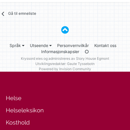
Gå til emneliste
Språk
Utseende
Personvernvilkår
Kontakt oss
Informasjonskapsler
Kryssord eies og administreres av
Story House Egmont
Utviklingsredaktør: Gaute Tyssebotn
Powered by Invision Community
Helse
Helseleksikon
Kosthold