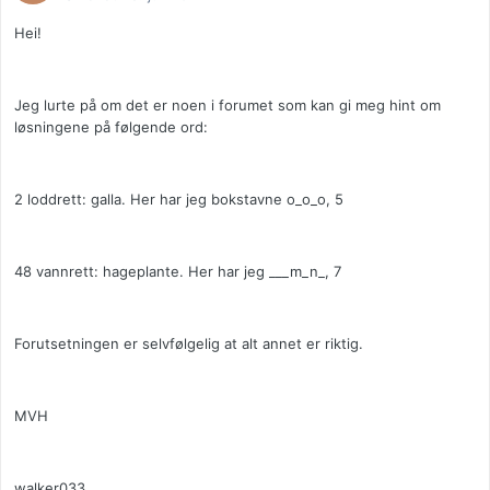
Hei!
Jeg lurte på om det er noen i forumet som kan gi meg hint om
løsningene på følgende ord:
2 loddrett: galla. Her har jeg bokstavne o_o_o, 5
48 vannrett: hageplante. Her har jeg ___m_n_, 7
Forutsetningen er selvfølgelig at alt annet er riktig.
MVH
walker033