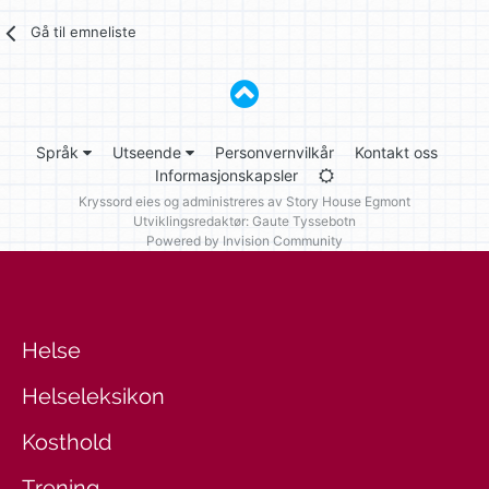
Gå til emneliste
Språk
Utseende
Personvernvilkår
Kontakt oss
Informasjonskapsler
Kryssord eies og administreres av
Story House Egmont
Utviklingsredaktør: Gaute Tyssebotn
Powered by Invision Community
Helse
Helseleksikon
Kosthold
Trening