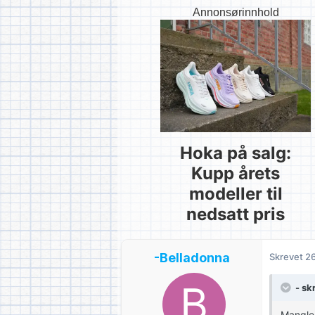
Annonsørinnhold
Hoka på salg:
Kupp årets
modeller til
nedsatt pris
-Belladonna
Skrevet
26
- sk
Mangler