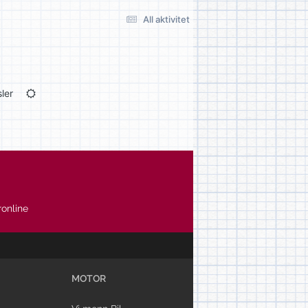
All aktivitet
ler
online
MOTOR