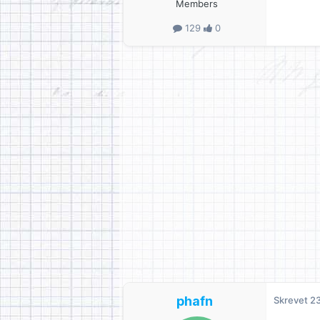
Members
129
0
phafn
Skrevet
23