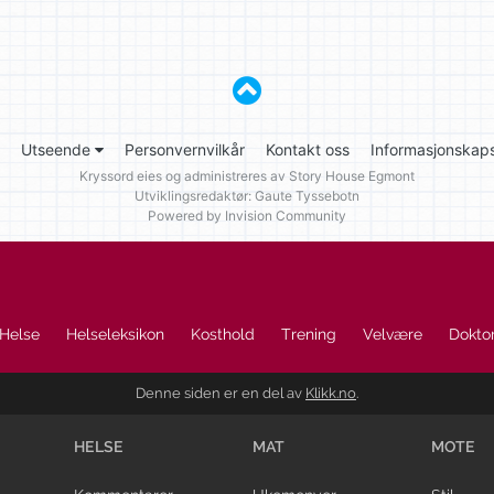
Utseende
Personvernvilkår
Kontakt oss
Informasjonskaps
Kryssord eies og administreres av
Story House Egmont
Utviklingsredaktør: Gaute Tyssebotn
Powered by Invision Community
Helse
Helseleksikon
Kosthold
Trening
Velvære
Doktor
Denne siden er en del av
Klikk.no
.
HELSE
MAT
MOTE