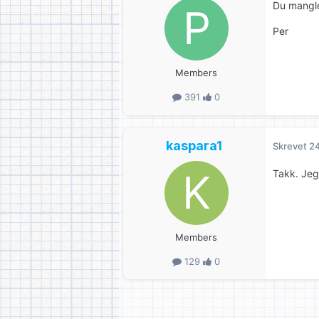
Du mangle
Per
Members
391
0
kaspara1
Skrevet
24
Takk. Jeg
Members
129
0