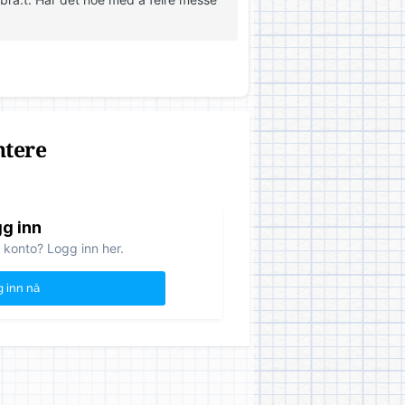
ntere
g inn
 konto? Logg inn her.
 inn nå