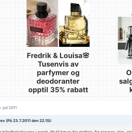
Fredrik & Louisa🌸
Tusenvis av
parfymer og
O
deodoranter
sal
opptil 35% rabatt
. juli 2011
rev (På 23.7.2011 den 22.15):
 blindbokstavene i prest, litt til høyre for midten, fra toppen. Har .e