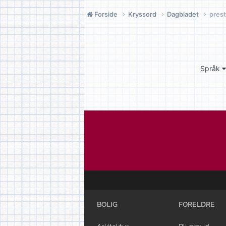
Forside
Kryssord
Dagbladet
prest
Språk
BOLIG
FORELDRE