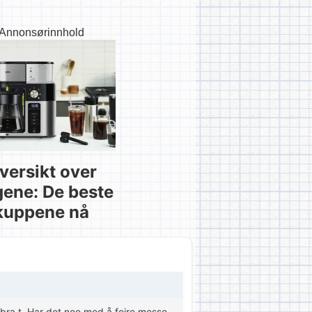
Annonsørinnhold
versikt over
gene: De beste
kuppene nå
lebra.t. Har det noe med å feire messe