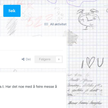
Søk
All aktivitet
Del
Følgere
0
bra.t. Har det noe med å feire messe å