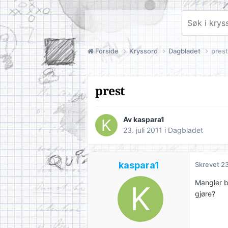
Forside
Kryssord
Dagbladet
prest
prest
Av
kaspara1
23. juli 2011
i
Dagbladet
kaspara1
Skrevet
23
Mangler bl
gjøre?