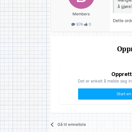
å gjøre
Members
Dette ord
974
0
Oppr
Opprett
Det er enkelt å melde seg in
Start en
Gå til emneliste