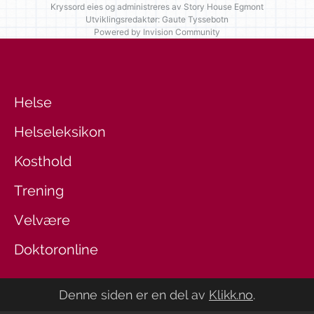
Kryssord eies og administreres av
Story House Egmont
Utviklingsredaktør: Gaute Tyssebotn
Powered by Invision Community
Helse
Helseleksikon
Kosthold
Trening
Velvære
Doktoronline
Denne siden er en del av
Klikk.no
.