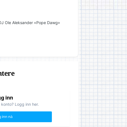
 DJ Ole Aleksander «Pope Dawg»
ntere
g inn
 konto? Logg inn her.
 inn nå