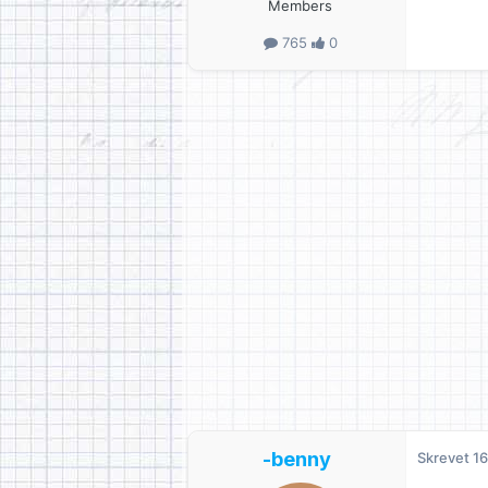
Members
765
0
-benny
Skrevet
16