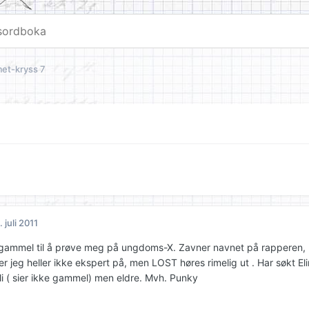
et-kryss 7
. juli 2011
r gammel til å prøve meg på ungdoms-X. Zavner navnet på rapperen, h
er jeg heller ikke ekspert på, men LOST høres rimelig ut . Har søkt El
bli ( sier ikke gammel) men eldre. Mvh. Punky