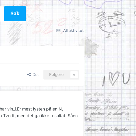
Søk
All aktivitet
Del
Følgere
0
ar vin_i.Er mest lysten på en N,
in Tvedt, men det ga ikke resultat. Sånn