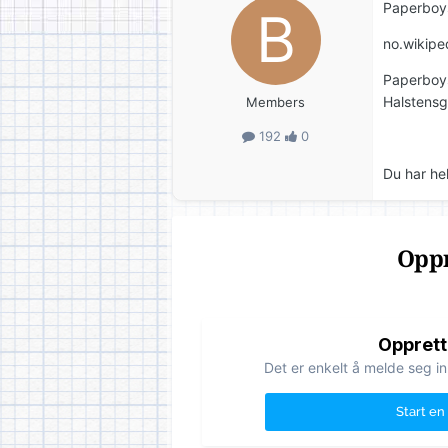
Paperboys
no.wikipe
Paperboys
Halstensgå
Members
192
0
Du har hel
Oppr
Opprett
Det er enkelt å melde seg in
Start en