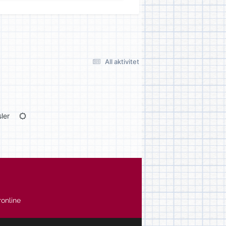
All aktivitet
ler
online