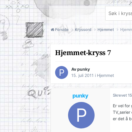
Forside
Kryssord
Hjemmet
Hjemm
Hjemmet-kryss 7
Av
punky
15. juli 2011
i
Hjemmet
punky
Skrevet
15
Er vel fo
TV_serier 
er det å 