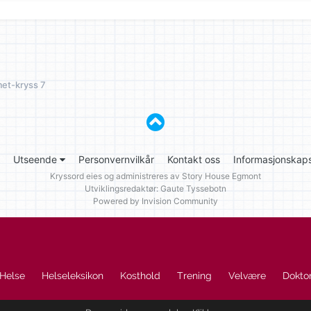
et-kryss 7
Utseende
Personvernvilkår
Kontakt oss
Informasjonskaps
Kryssord eies og administreres av
Story House Egmont
Utviklingsredaktør: Gaute Tyssebotn
Powered by Invision Community
Helse
Helseleksikon
Kosthold
Trening
Velvære
Doktor