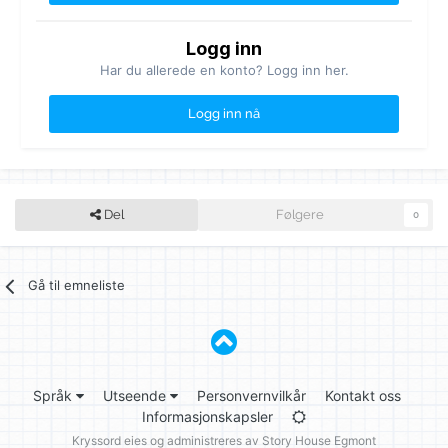
Logg inn
Har du allerede en konto? Logg inn her.
Logg inn nå
Del
Følgere
0
Gå til emneliste
Språk
Utseende
Personvernvilkår
Kontakt oss
Informasjonskapsler
Kryssord eies og administreres av
Story House Egmont