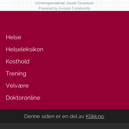
Utviklingsredaktør: Gaute Tyssebotn
Powered by Invision Community
Helse
Helseleksikon
Kosthold
Trening
Velvære
Doktoronline
Denne siden er en del av
Klikk.no
.