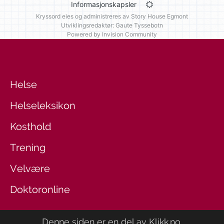
Informasjonskapsler
Kryssord eies og administreres av
Story House Egmont
Utviklingsredaktør: Gaute Tyssebotn
Powered by Invision Community
Helse
Helseleksikon
Kosthold
Trening
Velvære
Doktoronline
Denne siden er en del av
Klikk.no
.