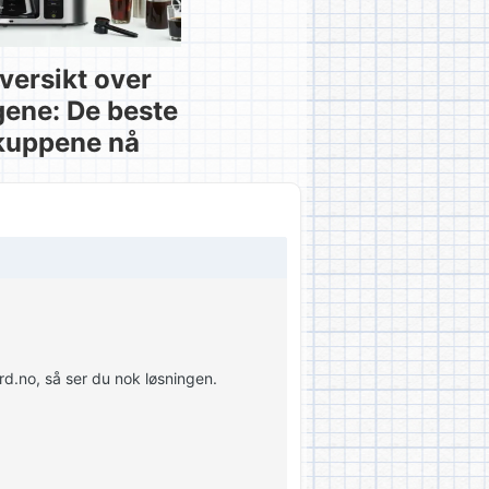
versikt over
gene: De beste
kuppene nå
rd.no, så ser du nok løsningen.