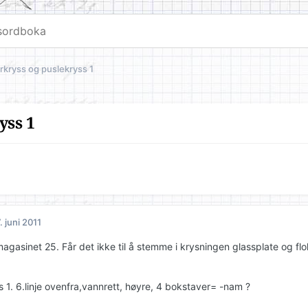
kryss og puslekryss 1
yss 1
. juni 2011
gasinet 25. Får det ikke til å stemme i krysningen glassplate og flokk
 1. 6.linje ovenfra,vannrett, høyre, 4 bokstaver= -nam ?