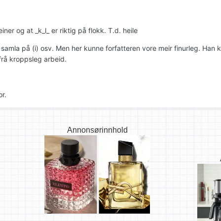
iner og at _k_l_ er riktig på flokk. T.d. heile
 samla på (i) osv. Men her kunne forfatteren vore meir finurleg. Han k
 frå kroppsleg arbeid.
r.
Annonsørinnhold