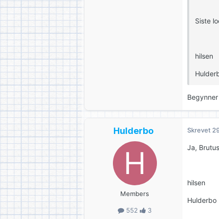
Siste l
hilsen
Hulder
Begynner 
Hulderbo
Skrevet
29
Ja, Brutus
hilsen
Members
Hulderbo
552
3