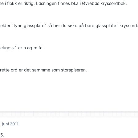
 i flokk er riktig. Løsningen finnes bl.a i Øvrebøs kryssordbok.
jelder "tynn glassplate" så bør du søke på bare glassplate i kryssord
ekryss 1 er n og m feil.
drette ord er det sammme som storspiseren.
. juni 2011
5.