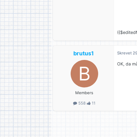
({$edited
brutus1
Skrevet
29
OK, da må
Members
558
11