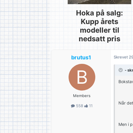
Hoka på salg:
Kupp årets
modeller til
nedsatt pris
brutus1
Skrevet
29
- sk
Bokstav
Members
Når det
558
11
Men i p