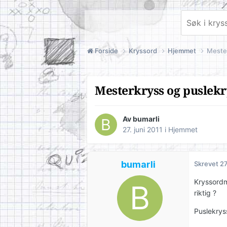
Forside
Kryssord
Hjemmet
Mester
Mesterkryss og puslekr
Av
bumarli
27. juni 2011
i
Hjemmet
bumarli
Skrevet
27
Kryssordma
riktig ?
Puslekryss