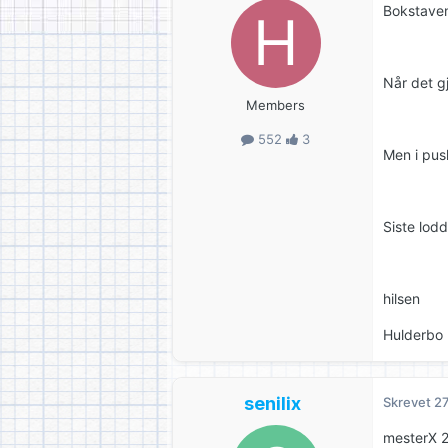
Bokstavene
Når det g
Members
552
3
Men i pusl
Siste lod
hilsen
Hulderbo
senilix
Skrevet
27
mesterX 2