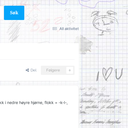
Søk
All aktivitet
Del
Følgere
0
 i nedre høyre hjørne, flokk = -k-l-,