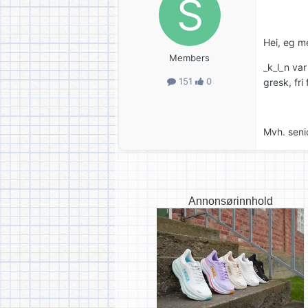
Hei, eg me
Members
_k_l_n var
151
0
gresk, fri
Mvh. senio
Annonsørinnhold