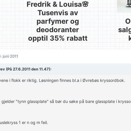
Fredrik & Louisa🌸
Tusenvis av
parfymer og
O
deodoranter
sal
opptil 35% rabatt
. juni 2011
rev (På 27.6.2011 den 11.47):
ene i flokk er riktig. Løsningen finnes bl.a i Øvrebøs kryssordbok.
 gjelder "tynn glassplate" så bør du søke på bare glassplate i krysso
uslekryss 1 er n og m feil.