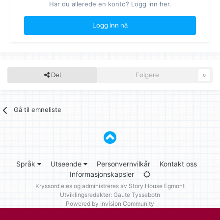
Har du allerede en konto? Logg inn her.
Logg inn nå
Del
Følgere
0
Gå til emneliste
Språk
Utseende
Personvernvilkår
Kontakt oss
Informasjonskapsler
Kryssord eies og administreres av
Story House Egmont
Utviklingsredaktør: Gaute Tyssebotn
Powered by Invision Community