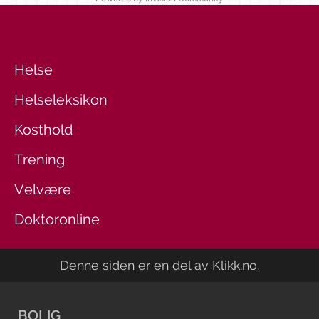
Helse
Helseleksikon
Kosthold
Trening
Velvære
Doktoronline
Denne siden er en del av
Klikk.no
.
BOLIG