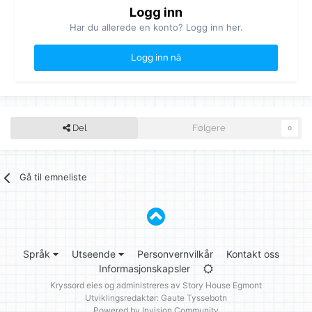
Logg inn
Har du allerede en konto? Logg inn her.
Logg inn nå
Del
Følgere
0
Gå til emneliste
Språk
Utseende
Personvernvilkår
Kontakt oss
Informasjonskapsler
Kryssord eies og administreres av
Story House Egmont
Utviklingsredaktør: Gaute Tyssebotn
Powered by Invision Community