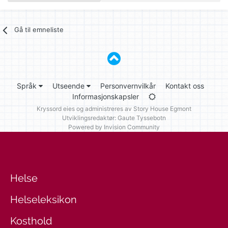
Gå til emneliste
Språk
Utseende
Personvernvilkår
Kontakt oss
Informasjonskapsler
Kryssord eies og administreres av
Story House Egmont
Utviklingsredaktør: Gaute Tyssebotn
Powered by Invision Community
Helse
Helseleksikon
Kosthold