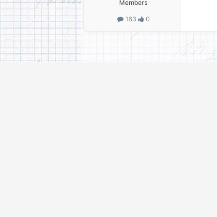
Members
163
0
stigvog
Skrevet
24