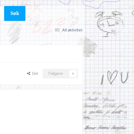
Søk
All aktivitet
Del
Følgere
0