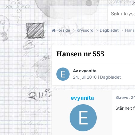
Forside
Kryssord
Dagbladet
Hans
Hansen nr 555
Av
evyanita
24. juli 2010
i
Dagbladet
evyanita
Skrevet
24
Står helt