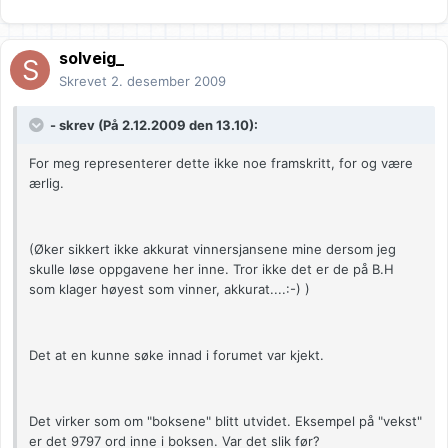
solveig_
Skrevet
2. desember 2009
- skrev (På 2.12.2009 den 13.10):
For meg representerer dette ikke noe framskritt, for og være
ærlig.
(Øker sikkert ikke akkurat vinnersjansene mine dersom jeg
skulle løse oppgavene her inne. Tror ikke det er de på B.H
som klager høyest som vinner, akkurat....:-) )
Det at en kunne søke innad i forumet var kjekt.
Det virker som om "boksene" blitt utvidet. Eksempel på "vekst"
er det 9797 ord inne i boksen. Var det slik før?