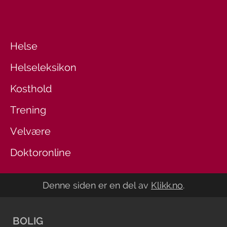
Helse
Helseleksikon
Kosthold
Trening
Velvære
Doktoronline
Denne siden er en del av
Klikk.no
.
BOLIG