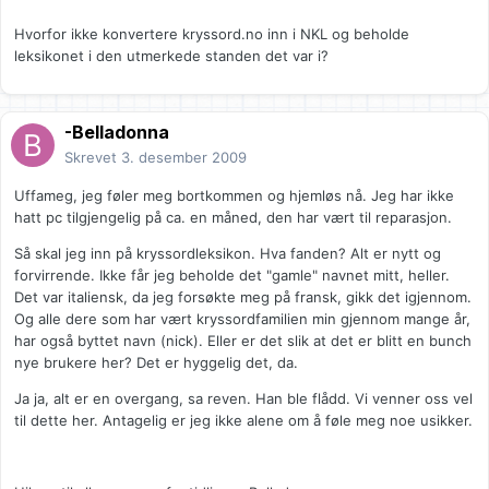
Hvorfor ikke konvertere kryssord.no inn i NKL og beholde
leksikonet i den utmerkede standen det var i?
-Belladonna
Skrevet
3. desember 2009
Uffameg, jeg føler meg bortkommen og hjemløs nå. Jeg har ikke
hatt pc tilgjengelig på ca. en måned, den har vært til reparasjon.
Så skal jeg inn på kryssordleksikon. Hva fanden? Alt er nytt og
forvirrende. Ikke får jeg beholde det "gamle" navnet mitt, heller.
Det var italiensk, da jeg forsøkte meg på fransk, gikk det igjennom.
Og alle dere som har vært kryssordfamilien min gjennom mange år,
har også byttet navn (nick). Eller er det slik at det er blitt en bunch
nye brukere her? Det er hyggelig det, da.
Ja ja, alt er en overgang, sa reven. Han ble flådd. Vi venner oss vel
til dette her. Antagelig er jeg ikke alene om å føle meg noe usikker.