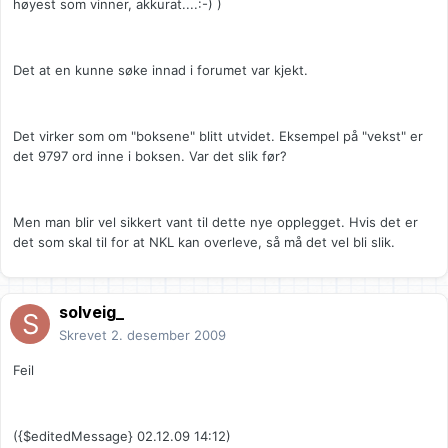
høyest som vinner, akkurat....:-) )
Det at en kunne søke innad i forumet var kjekt.
Det virker som om "boksene" blitt utvidet. Eksempel på "vekst" er
det 9797 ord inne i boksen. Var det slik før?
Men man blir vel sikkert vant til dette nye opplegget. Hvis det er
det som skal til for at NKL kan overleve, så må det vel bli slik.
solveig_
Skrevet
2. desember 2009
Feil
({$editedMessage} 02.12.09 14:12)