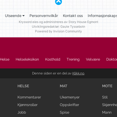
Utseende
Personvernvilkår
Kontakt oss
Informasjonskaps
Kryssord eies og administreres av
Story House Egmont
Utviklingsredaktør: Gaute Tyssebotn
Powered by Invision Community
Helse
Helseleksikon
Kosthold
Trening
Velvære
Doktor
Denne siden er en del av
Klikk.no
.
HELSE
MAT
MOTE
Kommentarer
Ukemenyer
Stil
Kjønnsroller
Oppskrifter
Skjønnhe
Jobb
Spise
Mann