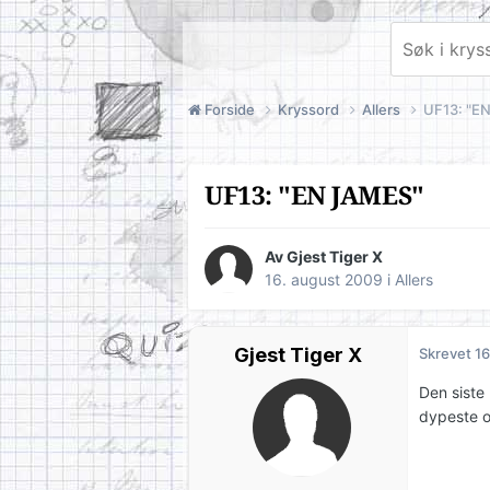
Forside
Kryssord
Allers
UF13: "E
UF13: "EN JAMES"
Av Gjest Tiger X
16. august 2009
i
Allers
Gjest Tiger X
Skrevet
16
Den siste 
dypeste og