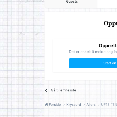
Guests
Oppr
Opprett
Det er enkelt å melde seg in
Start en
Gå til emneliste
Forside
Kryssord
Allers
UF13: "E