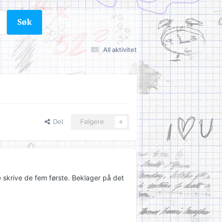
Søk
All aktivitet
Del
Følgere
0
e skrive de fem første. Beklager på det