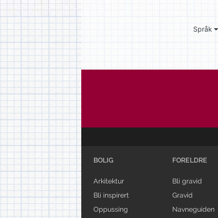
Språk
BOLIG
FORELDRE
Arkitektur
Bli gravid
Bli inspirert
Gravid
Oppussing
Navneguiden