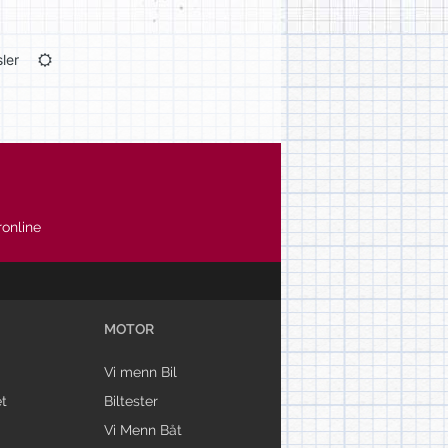
ler
online
MOTOR
Vi menn Bil
t
Biltester
Vi Menn Båt