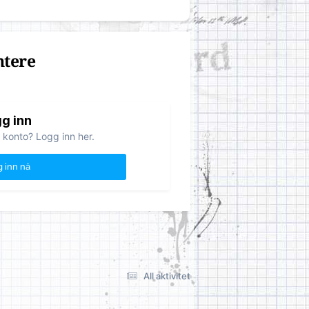
ntere
g inn
 konto? Logg inn her.
 inn nå
All aktivitet