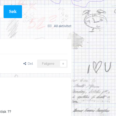
Søk
All aktivitet
Del
Følgere
0
tisk ??