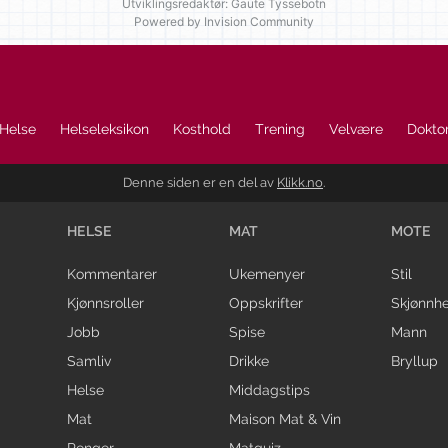
Utviklingsredaktør: Gaute Tyssebotn
Powered by Invision Community
Helse
Helseleksikon
Kosthold
Trening
Velvære
Doktor
Denne siden er en del av
Klikk.no
.
HELSE
MAT
MOTE
Kommentarer
Ukemenyer
Stil
Kjønnsroller
Oppskrifter
Skjønnhe
Jobb
Spise
Mann
Samliv
Drikke
Bryllup
Helse
Middagstips
Mat
Maison Mat & Vin