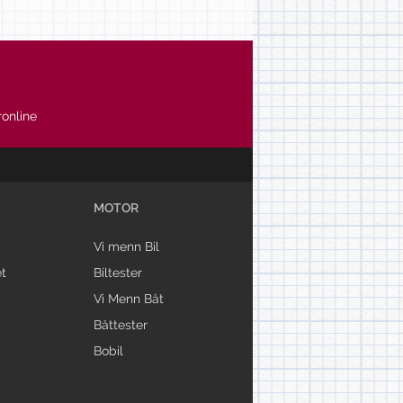
online
MOTOR
Vi menn Bil
t
Biltester
Vi Menn Båt
Båttester
Bobil