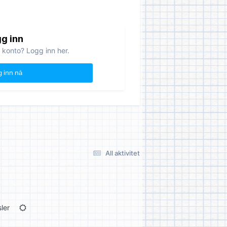
g inn
 konto? Logg inn her.
 inn nå
All aktivitet
ler