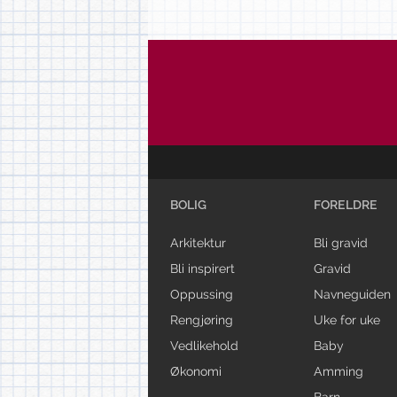
BOLIG
FORELDRE
Arkitektur
Bli gravid
Bli inspirert
Gravid
Oppussing
Navneguiden
Rengjøring
Uke for uke
Vedlikehold
Baby
Økonomi
Amming