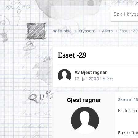
Forside
Kryssord
Allers
Esset -29
Esset -29
Av Gjest ragnar
13. juli 2009
i
Allers
Gjest ragnar
Skrevet
13
Er det noe
En skrift