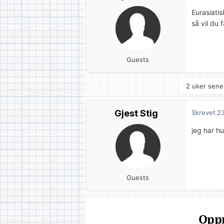
Eurasiati
så vil du f
Guests
2 uker sener
Gjest Stig
Skrevet
23
jeg har h
Guests
Oppr